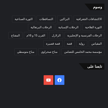
وسوم
الاكتشافات الجغرافية
البراكين
التساقطات
الثورة الصناعية
الثورة الفلاحية
الرحلات الإسبانية
الرحلات البرتغالية
الرحلات الفرنسية و الإنجليزية
الزلازل
القرن 15 و 16م
المفتاح
المقياس
رواية
قصة
قصة قصيرة
مؤسسة محمد الخامس للتضامن
مناخ صحراوي
مناخ متوسطي
تابعنا على
فيسبوك
يوتيوب