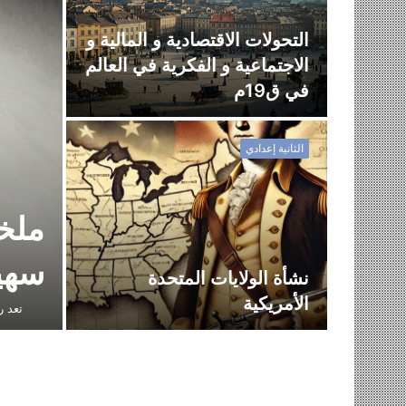
التحولات الاقتصادية و المالية و
ربي
الاجتماعية و الفكرية في العالم
في ق19م
الثانية إعدادي
ملخص
سهي
نشأة الولايات المتحدة
الأمريكية
تعد رواية