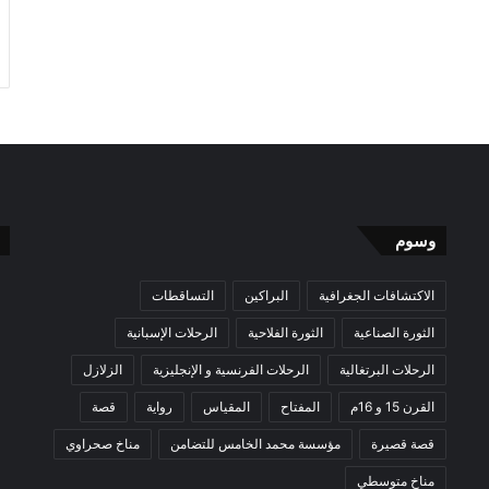
وسوم
الاكتشافات الجغرافية
البراكين
التساقطات
الثورة الصناعية
الثورة الفلاحية
الرحلات الإسبانية
الرحلات البرتغالية
الرحلات الفرنسية و الإنجليزية
الزلازل
القرن 15 و 16م
المفتاح
المقياس
رواية
قصة
قصة قصيرة
مؤسسة محمد الخامس للتضامن
مناخ صحراوي
مناخ متوسطي