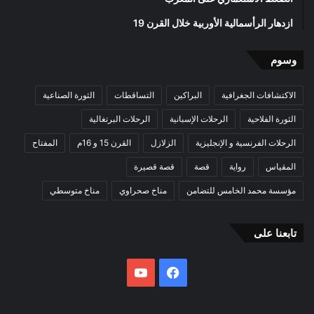
ازدهار الرأسمالية الأوربية خلال القرن 19
وسوم
الاكتشافات الجغرافية
البراكين
التساقطات
الثورة الصناعية
الثورة الفلاحية
الرحلات الإسبانية
الرحلات البرتغالية
الرحلات الفرنسية و الإنجليزية
الزلازل
القرن 15 و 16م
المفتاح
المقياس
رواية
قصة
قصة قصيرة
مؤسسة محمد الخامس للتضامن
مناخ صحراوي
مناخ متوسطي
تابعنا على
فيسبوك
يوتيوب