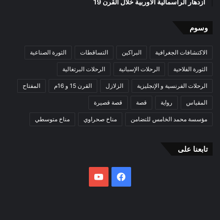
ازدهار الرأسمالية الأوربية خلال القرن 19
وسوم
الاكتشافات الجغرافية
البراكين
التساقطات
الثورة الصناعية
الثورة الفلاحية
الرحلات الإسبانية
الرحلات البرتغالية
الرحلات الفرنسية و الإنجليزية
الزلازل
القرن 15 و 16م
المفتاح
المقياس
رواية
قصة
قصة قصيرة
مؤسسة محمد الخامس للتضامن
مناخ صحراوي
مناخ متوسطي
تابعنا على
فيسبوك
يوتيوب