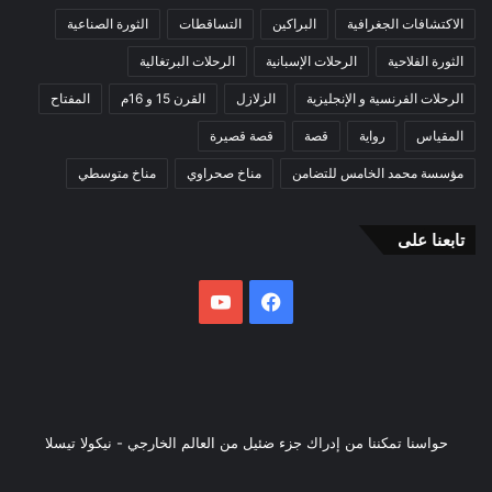
الاكتشافات الجغرافية
البراكين
التساقطات
الثورة الصناعية
الثورة الفلاحية
الرحلات الإسبانية
الرحلات البرتغالية
الرحلات الفرنسية و الإنجليزية
الزلازل
القرن 15 و 16م
المفتاح
المقياس
رواية
قصة
قصة قصيرة
مؤسسة محمد الخامس للتضامن
مناخ صحراوي
مناخ متوسطي
تابعنا على
فيسبوك
يوتيوب
حواسنا تمكننا من إدراك جزء ضئيل من العالم الخارجي - نيكولا تيسلا