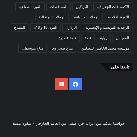
الاكتشافات الجغرافية
البراكين
التساقطات
الثورة الصناعية
الثورة الفلاحية
الرحلات الإسبانية
الرحلات البرتغالية
الرحلات الفرنسية و الإنجليزية
الزلازل
القرن 15 و 16م
المفتاح
المقياس
رواية
قصة
قصة قصيرة
مؤسسة محمد الخامس للتضامن
مناخ صحراوي
مناخ متوسطي
تابعنا على
فيسبوك
يوتيوب
حواسنا تمكننا من إدراك جزء ضئيل من العالم الخارجي - نيكولا تيسلا