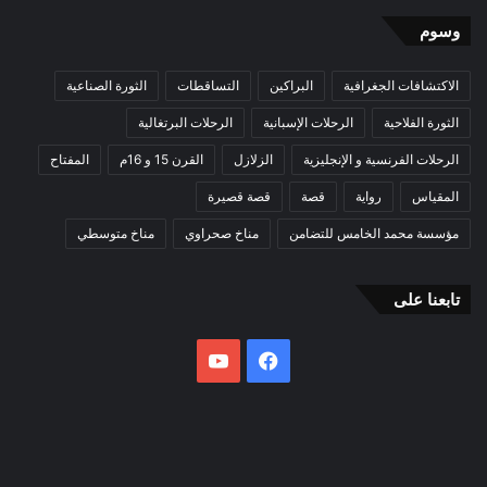
وسوم
الاكتشافات الجغرافية
البراكين
التساقطات
الثورة الصناعية
الثورة الفلاحية
الرحلات الإسبانية
الرحلات البرتغالية
الرحلات الفرنسية و الإنجليزية
الزلازل
القرن 15 و 16م
المفتاح
المقياس
رواية
قصة
قصة قصيرة
مؤسسة محمد الخامس للتضامن
مناخ صحراوي
مناخ متوسطي
تابعنا على
فيسبوك
يوتيوب