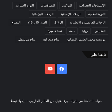
الاكتشافات الجغرافية
البراكين
التساقطات
الثورة الصناعية
الثورة الفلاحية
الرحلات الإسبانية
الرحلات البرتغالية
الرحلات الفرنسية و الإنجليزية
الزلازل
القرن 15 و 16م
المفتاح
المقياس
رواية
قصة
قصة قصيرة
مؤسسة محمد الخامس للتضامن
مناخ صحراوي
مناخ متوسطي
تابعنا على
فيسبوك
يوتيوب
حواسنا تمكننا من إدراك جزء ضئيل من العالم الخارجي - نيكولا تيسلا