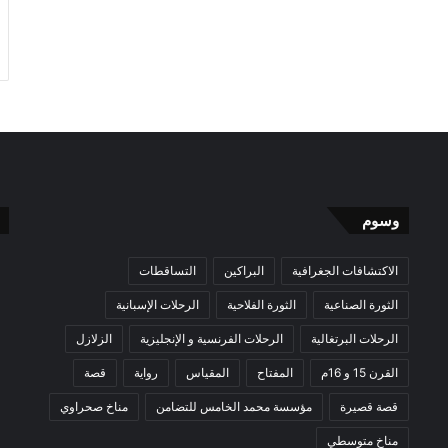
وسوم
الاكتشافات الجغرافية
البراكين
التساقطات
الثورة الصناعية
الثورة الفلاحية
الرحلات الإسبانية
الرحلات البرتغالية
الرحلات الفرنسية و الإنجليزية
الزلازل
القرن 15 و 16م
المفتاح
المقياس
رواية
قصة
قصة قصيرة
مؤسسة محمد الخامس للتضامن
مناخ صحراوي
مناخ متوسطي