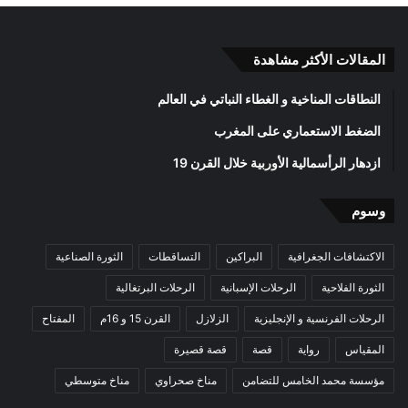
المقالات الأكثر مشاهدة
النطاقات المناخية و الغطاء النباتي في العالم
الضغط الاستعماري على المغرب
ازدهار الرأسمالية الأوربية خلال القرن 19
وسوم
الاكتشافات الجغرافية
البراكين
التساقطات
الثورة الصناعية
الثورة الفلاحية
الرحلات الإسبانية
الرحلات البرتغالية
الرحلات الفرنسية و الإنجليزية
الزلازل
القرن 15 و 16م
المفتاح
المقياس
رواية
قصة
قصة قصيرة
مؤسسة محمد الخامس للتضامن
مناخ صحراوي
مناخ متوسطي