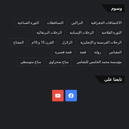
وسوم
الاكتشافات الجغرافية
البراكين
التساقطات
الثورة الصناعية
الثورة الفلاحية
الرحلات الإسبانية
الرحلات البرتغالية
الرحلات الفرنسية و الإنجليزية
الزلازل
القرن 15 و 16م
المفتاح
المقياس
رواية
قصة
قصة قصيرة
مؤسسة محمد الخامس للتضامن
مناخ صحراوي
مناخ متوسطي
تابعنا على
فيسبوك
يوتيوب