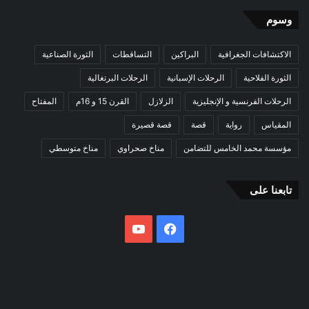
وسوم
الاكتشافات الجغرافية
البراكين
التساقطات
الثورة الصناعية
الثورة الفلاحية
الرحلات الإسبانية
الرحلات البرتغالية
الرحلات الفرنسية و الإنجليزية
الزلازل
القرن 15 و 16م
المفتاح
المقياس
رواية
قصة
قصة قصيرة
مؤسسة محمد الخامس للتضامن
مناخ صحراوي
مناخ متوسطي
تابعنا على
فيسبوك
يوتيوب