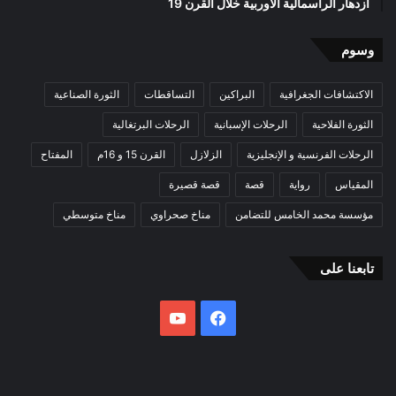
ازدهار الرأسمالية الأوربية خلال القرن 19
وسوم
الاكتشافات الجغرافية
البراكين
التساقطات
الثورة الصناعية
الثورة الفلاحية
الرحلات الإسبانية
الرحلات البرتغالية
الرحلات الفرنسية و الإنجليزية
الزلازل
القرن 15 و 16م
المفتاح
المقياس
رواية
قصة
قصة قصيرة
مؤسسة محمد الخامس للتضامن
مناخ صحراوي
مناخ متوسطي
تابعنا على
فيسبوك
يوتيوب