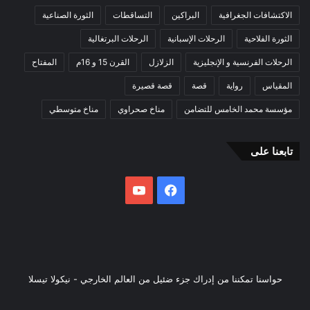
الاكتشافات الجغرافية
البراكين
التساقطات
الثورة الصناعية
الثورة الفلاحية
الرحلات الإسبانية
الرحلات البرتغالية
الرحلات الفرنسية و الإنجليزية
الزلازل
القرن 15 و 16م
المفتاح
المقياس
رواية
قصة
قصة قصيرة
مؤسسة محمد الخامس للتضامن
مناخ صحراوي
مناخ متوسطي
تابعنا على
فيسبوك
يوتيوب
حواسنا تمكننا من إدراك جزء ضئيل من العالم الخارجي - نيكولا تيسلا