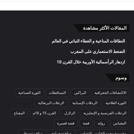
المقالات الأكثر مشاهدة
النطاقات المناخية و الغطاء النباتي في العالم
الضغط الاستعماري على المغرب
ازدهار الرأسمالية الأوربية خلال القرن 19
وسوم
الاكتشافات الجغرافية
البراكين
التساقطات
الثورة الصناعية
الثورة الفلاحية
الرحلات الإسبانية
الرحلات البرتغالية
الرحلات الفرنسية و الإنجليزية
الزلازل
القرن 15 و 16م
المفتاح
المقياس
رواية
قصة
قصة قصيرة
مؤسسة محمد الخامس للتضامن
مناخ صحراوي
مناخ متوسطي