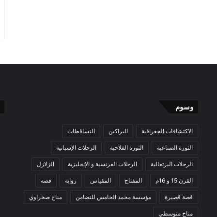
وسوم
الاكتشافات الجغرافية
البراكين
التساقطات
الثورة الصناعية
الثورة الفلاحية
الرحلات الإسبانية
الرحلات البرتغالية
الرحلات الفرنسية و الإنجليزية
الزلازل
القرن 15 و 16م
المفتاح
المقياس
رواية
قصة
قصة قصيرة
مؤسسة محمد الخامس للتضامن
مناخ صحراوي
مناخ متوسطي