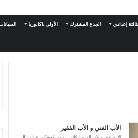
ثالثة إعدادي
الجدع المشترك
الأولى باكالوريا
المبيانات
الأب الغني و الأب الفقير
الأب الغني و الأب الفقير الكاتب: روبرت كوساكي، شارون إل