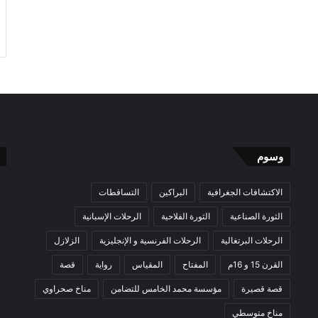
وسوم
الاكتشافات الجغرافية
البراكين
التساقطات
الثورة الصناعية
الثورة الفلاحية
الرحلات الإسبانية
الرحلات البرتغالية
الرحلات الفرنسية و الإنجليزية
الزلازل
القرن 15 و 16م
المفتاح
المقياس
رواية
قصة
قصة قصيرة
مؤسسة محمد الخامس للتضامن
مناخ صحراوي
مناخ متوسطي