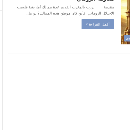
مقدمة برزت بالمغرب القديم عدة ممالك أمازيغية قاومت
الاحتلال الروماني. فأين كان موطن هذه الممالك؟ ـو ما…
أكمل القراءة »
دي