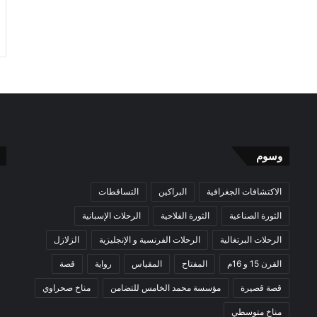
وسوم
الاكتشافات الجغرافية
البراكين
التساقطات
الثورة الصناعية
الثورة الفلاحية
الرحلات الإسبانية
الرحلات البرتغالية
الرحلات الفرنسية و الإنجليزية
الزلازل
القرن 15 و 16م
المفتاح
المقياس
رواية
قصة
قصة قصيرة
مؤسسة محمد الخامس للتضامن
مناخ صحراوي
مناخ متوسطي