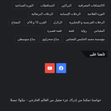
الاكتشافات الجغرافية
البراكين
التساقطات
الثورة الصناعية
الثورة الفلاحية
الرحلات الإسبانية
الرحلات البرتغالية
الرحلات الفرنسية و الإنجليزية
الزلازل
القرن 15 و 16م
المفتاح
المقياس
رواية
قصة
قصة قصيرة
مؤسسة محمد الخامس للتضامن
مناخ صحراوي
مناخ متوسطي
تابعنا على
فيسبوك
يوتيوب
حواسنا تمكننا من إدراك جزء ضئيل من العالم الخارجي - نيكولا تيسلا