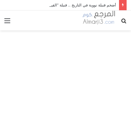
أضخم قنبلة نووية في التاريخ .. قنبلة “القيصر” (Tsar Bomba)
بحث
الق
عن