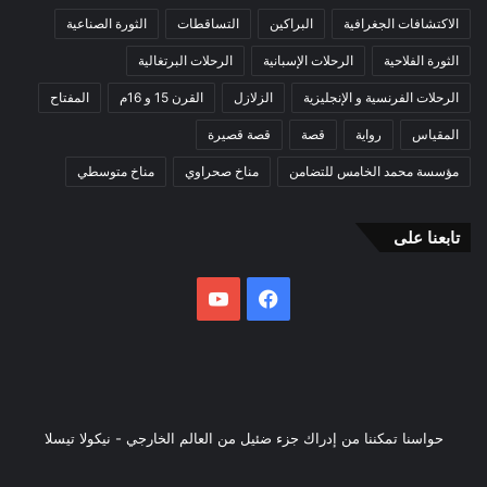
الاكتشافات الجغرافية
البراكين
التساقطات
الثورة الصناعية
الثورة الفلاحية
الرحلات الإسبانية
الرحلات البرتغالية
الرحلات الفرنسية و الإنجليزية
الزلازل
القرن 15 و 16م
المفتاح
المقياس
رواية
قصة
قصة قصيرة
مؤسسة محمد الخامس للتضامن
مناخ صحراوي
مناخ متوسطي
تابعنا على
فيسبوك
يوتيوب
حواسنا تمكننا من إدراك جزء ضئيل من العالم الخارجي - نيكولا تيسلا