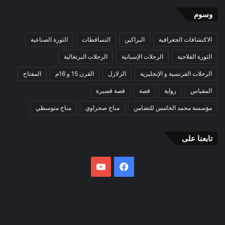
وسوم
الاكتشافات الجغرافية
البراكين
التساقطات
الثورة الصناعية
الثورة الفلاحية
الرحلات الإسبانية
الرحلات البرتغالية
الرحلات الفرنسية و الإنجليزية
الزلازل
القرن 15 و 16م
المفتاح
المقياس
رواية
قصة
قصة قصيرة
مؤسسة محمد الخامس للتضامن
مناخ صحراوي
مناخ متوسطي
تابعنا على
فيسبوك
يوتيوب