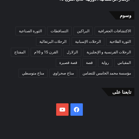
وسوم
الاكتشافات الجغرافية
البراكين
التساقطات
الثورة الصناعية
الثورة الفلاحية
الرحلات الإسبانية
الرحلات البرتغالية
الرحلات الفرنسية و الإنجليزية
الزلازل
القرن 15 و 16م
المفتاح
المقياس
رواية
قصة
قصة قصيرة
مؤسسة محمد الخامس للتضامن
مناخ صحراوي
مناخ متوسطي
تابعنا على
فيسبوك
يوتيوب