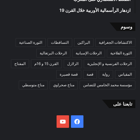
ازدهار الرأسمالية الأوربية خلال القرن 19
وسوم
الاكتشافات الجغرافية
البراكين
التساقطات
الثورة الصناعية
الثورة الفلاحية
الرحلات الإسبانية
الرحلات البرتغالية
الرحلات الفرنسية و الإنجليزية
الزلازل
القرن 15 و 16م
المفتاح
المقياس
رواية
قصة
قصة قصيرة
مؤسسة محمد الخامس للتضامن
مناخ صحراوي
مناخ متوسطي
تابعنا على
فيسبوك
يوتيوب