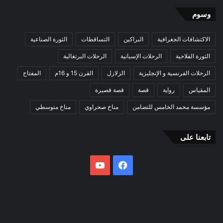
وسوم
الاكتشافات الجغرافية
البراكين
التساقطات
الثورة الصناعية
الثورة الفلاحية
الرحلات الإسبانية
الرحلات البرتغالية
الرحلات الفرنسية و الإنجليزية
الزلازل
القرن 15 و 16م
المفتاح
المقياس
رواية
قصة
قصة قصيرة
مؤسسة محمد الخامس للتضامن
مناخ صحراوي
مناخ متوسطي
تابعنا على
فيسبوك
يوتيوب