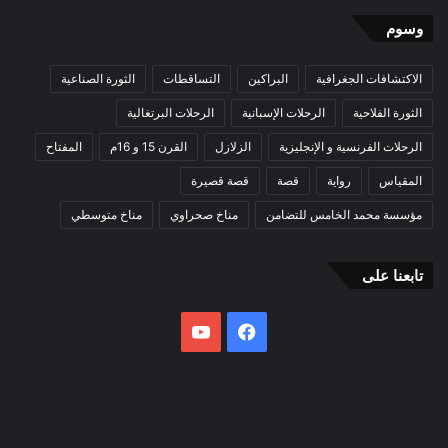
وسوم
الاكتشافات الجغرافية
البراكين
التساقطات
الثورة الصناعية
الثورة الفلاحية
الرحلات الإسبانية
الرحلات البرتغالية
الرحلات الفرنسية و الإنجليزية
الزلازل
القرن 15 و 16م
المفتاح
المقياس
رواية
قصة
قصة قصيرة
مؤسسة محمد الخامس للتضامن
مناخ صحراوي
مناخ متوسطي
تابعنا على
فيسبوك
يوتيوب