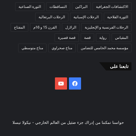
الاكتشافات الجغرافية
البراكين
التساقطات
الثورة الصناعية
الثورة الفلاحية
الرحلات الإسبانية
الرحلات البرتغالية
الرحلات الفرنسية و الإنجليزية
الزلازل
القرن 15 و 16م
المفتاح
المقياس
رواية
قصة
قصة قصيرة
مؤسسة محمد الخامس للتضامن
مناخ صحراوي
مناخ متوسطي
تابعنا على
فيسبوك
يوتيوب
حواسنا تمكننا من إدراك جزء ضئيل من العالم الخارجي - نيكولا تيسلا