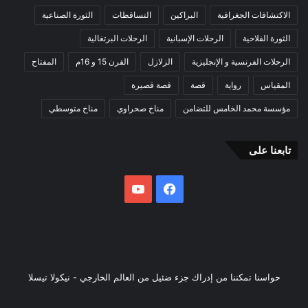
الاكتشافات الجغرافية
البراكين
التساقطات
الثورة الصناعية
الثورة الفلاحية
الرحلات الإسبانية
الرحلات البرتغالية
الرحلات الفرنسية و الإنجليزية
الزلازل
القرن 15 و 16م
المفتاح
المقياس
رواية
قصة
قصة قصيرة
مؤسسة محمد الخامس للتضامن
مناخ صحراوي
مناخ متوسطي
تابعنا على
فيسبوك
يوتيوب
حواسنا تمكننا من إدراك جزء ضئيل من العالم الخارجي - نيكولا تيسلا