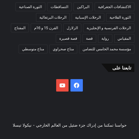
الاكتشافات الجغرافية
البراكين
التساقطات
الثورة الصناعية
الثورة الفلاحية
الرحلات الإسبانية
الرحلات البرتغالية
الرحلات الفرنسية و الإنجليزية
الزلازل
القرن 15 و 16م
المفتاح
المقياس
رواية
قصة
قصة قصيرة
مؤسسة محمد الخامس للتضامن
مناخ صحراوي
مناخ متوسطي
تابعنا على
فيسبوك
يوتيوب
حواسنا تمكننا من إدراك جزء ضئيل من العالم الخارجي - نيكولا تيسلا