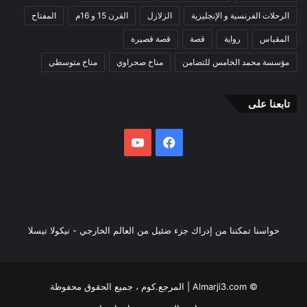
الرحلات الفرنسية و الإنجليزية
الزلازل
القرن 15 و 16م
المفتاح
المقياس
رواية
قصة
قصة قصيرة
مؤسسة محمد الخامس للتضامن
مناخ صحراوي
مناخ متوسطي
تابعنا على
فيسبوك
يوتيوب
حواسنا تمكننا من إدراك جزء ضئيل من العالم الخارجي - نيكولا تيسلا
© Almarji3.com | المرجع.كوم ، جميع الحقوق محفوظة