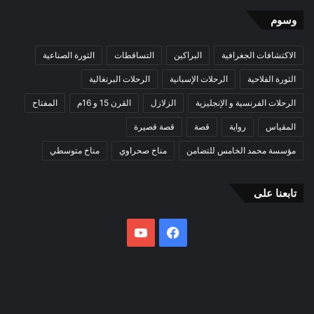
وسوم
الاكتشافات الجغرافية
البراكين
التساقطات
الثورة الصناعية
الثورة الفلاحية
الرحلات الإسبانية
الرحلات البرتغالية
الرحلات الفرنسية و الإنجليزية
الزلازل
القرن 15 و 16م
المفتاح
المقياس
رواية
قصة
قصة قصيرة
مؤسسة محمد الخامس للتضامن
مناخ صحراوي
مناخ متوسطي
تابعنا على
فيسبوك
يوتيوب