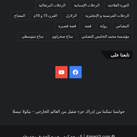
الثورة الفلاحية
الرحلات الإسبانية
الرحلات البرتغالية
الرحلات الفرنسية و الإنجليزية
الزلازل
القرن 15 و 16م
المفتاح
المقياس
رواية
قصة
قصة قصيرة
مؤسسة محمد الخامس للتضامن
مناخ صحراوي
مناخ متوسطي
تابعنا على
فيسبوك
يوتيوب
حواسنا تمكننا من إدراك جزء ضئيل من العالم الخارجي - نيكولا تيسلا
© Almarji3.com | المرجع.كوم ، جميع الحقوق محفوظة