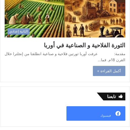
الثانية إعدادي
الثورة الفلاحية و الصناعية في أوربا
مقدمة: عرفت أوربا ثورتين فلاحية و صناعية انطلقتا من إنجلترا خلال
القرن 18م. فما…
أكمل القراءة »
تابعنا
فيسبوك