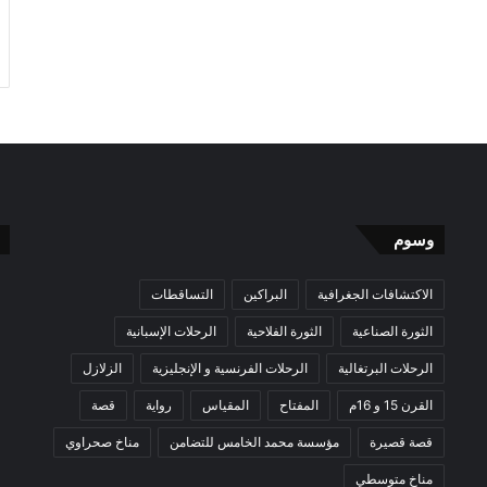
وسوم
الاكتشافات الجغرافية
البراكين
التساقطات
الثورة الصناعية
الثورة الفلاحية
الرحلات الإسبانية
الرحلات البرتغالية
الرحلات الفرنسية و الإنجليزية
الزلازل
القرن 15 و 16م
المفتاح
المقياس
رواية
قصة
قصة قصيرة
مؤسسة محمد الخامس للتضامن
مناخ صحراوي
مناخ متوسطي