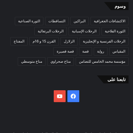
وسوم
الاكتشافات الجغرافية
البراكين
التساقطات
الثورة الصناعية
الثورة الفلاحية
الرحلات الإسبانية
الرحلات البرتغالية
الرحلات الفرنسية و الإنجليزية
الزلازل
القرن 15 و 16م
المفتاح
المقياس
رواية
قصة
قصة قصيرة
مؤسسة محمد الخامس للتضامن
مناخ صحراوي
مناخ متوسطي
تابعنا على
فيسبوك
يوتيوب