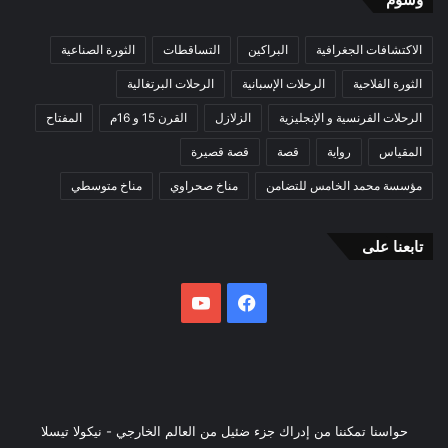
الاكتشافات الجغرافية
البراكين
التساقطات
الثورة الصناعية
الثورة الفلاحية
الرحلات الإسبانية
الرحلات البرتغالية
الرحلات الفرنسية و الإنجليزية
الزلازل
القرن 15 و 16م
المفتاح
المقياس
رواية
قصة
قصة قصيرة
مؤسسة محمد الخامس للتضامن
مناخ صحراوي
مناخ متوسطي
تابعنا على
فيسبوك
يوتيوب
حواسنا تمكننا من إدراك جزء ضئيل من العالم الخارجي - نيكولا تيسلا