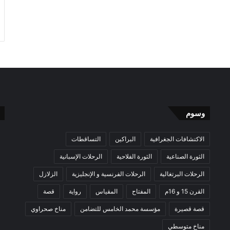
وسوم
الاكتشافات الجغرافية
البراكين
التساقطات
الثورة الصناعية
الثورة الفلاحية
الرحلات الإسبانية
الرحلات البرتغالية
الرحلات الفرنسية و الإنجليزية
الزلازل
القرن 15 و 16م
المفتاح
المقياس
رواية
قصة
قصة قصيرة
مؤسسة محمد الخامس للتضامن
مناخ صحراوي
مناخ متوسطي