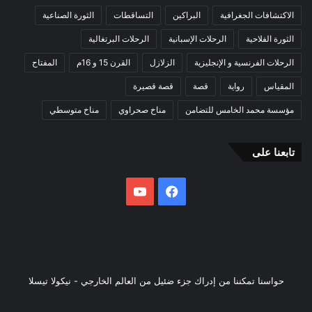
الاكتشافات الجغرافية
البراكين
التساقطات
الثورة الصناعية
الثورة الفلاحية
الرحلات الإسبانية
الرحلات البرتغالية
الرحلات الفرنسية و الإنجليزية
الزلازل
القرن 15 و 16م
المفتاح
المقياس
رواية
قصة
قصة قصيرة
مؤسسة محمد الخامس للتضامن
مناخ صحراوي
مناخ متوسطي
تابعنا على
فيسبوك
يوتيوب
حواسنا تمكننا من إدراك جزء ضئيل من العالم الخارجي - نيكولا تيسلا