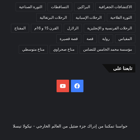
الاكتشافات الجغرافية
البراكين
التساقطات
الثورة الصناعية
الثورة الفلاحية
الرحلات الإسبانية
الرحلات البرتغالية
الرحلات الفرنسية و الإنجليزية
الزلازل
القرن 15 و 16م
المفتاح
المقياس
رواية
قصة
قصة قصيرة
مؤسسة محمد الخامس للتضامن
مناخ صحراوي
مناخ متوسطي
تابعنا على
فيسبوك
يوتيوب
حواسنا تمكننا من إدراك جزء ضئيل من العالم الخارجي - نيكولا تيسلا