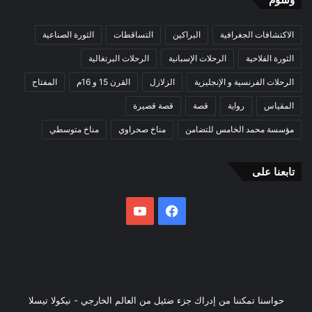
الاكتشافات الجغرافية
البراكين
التساقطات
الثورة الصناعية
الثورة الفلاحية
الرحلات الإسبانية
الرحلات البرتغالية
الرحلات الفرنسية و الإنجليزية
الزلازل
القرن 15 و 16م
المفتاح
المقياس
رواية
قصة
قصة قصيرة
مؤسسة محمد الخامس للتضامن
مناخ صحراوي
مناخ متوسطي
تابعنا على
فيسبوك
يوتيوب
حواسنا تمكننا من إدراك جزء ضئيل من العالم الخارجي - نيكولا تيسلا