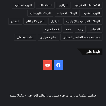
الاكتشافات الجغرافية
البراكين
التساقطات
الثورة الصناعية
الثورة الفلاحية
الرحلات الإسبانية
الرحلات البرتغالية
الرحلات الفرنسية و الإنجليزية
الزلازل
القرن 15 و 16م
المفتاح
المقياس
رواية
قصة
قصة قصيرة
مؤسسة محمد الخامس للتضامن
مناخ صحراوي
مناخ متوسطي
تابعنا على
فيسبوك
يوتيوب
حواسنا تمكننا من إدراك جزء ضئيل من العالم الخارجي - نيكولا تيسلا