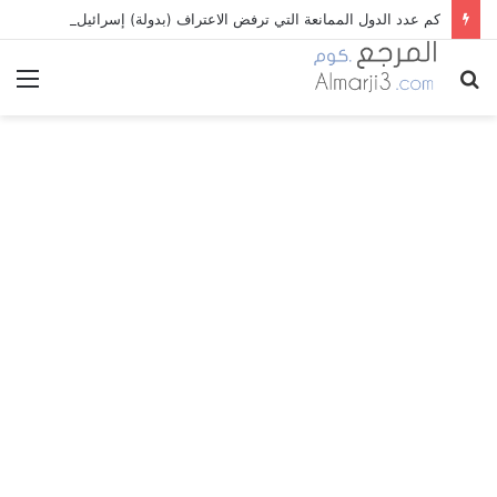
كم عدد الدول الممانعة التي ترفض الاعتراف (بدولة) إسرائيل؟
بحث
الق
عن