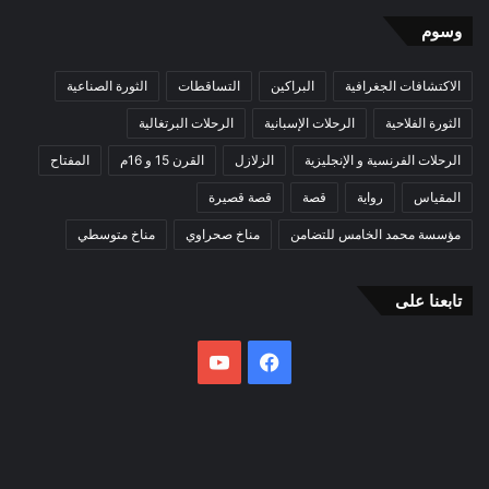
وسوم
الاكتشافات الجغرافية
البراكين
التساقطات
الثورة الصناعية
الثورة الفلاحية
الرحلات الإسبانية
الرحلات البرتغالية
الرحلات الفرنسية و الإنجليزية
الزلازل
القرن 15 و 16م
المفتاح
المقياس
رواية
قصة
قصة قصيرة
مؤسسة محمد الخامس للتضامن
مناخ صحراوي
مناخ متوسطي
تابعنا على
فيسبوك
يوتيوب