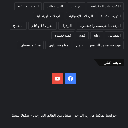
الاكتشافات الجغرافية
البراكين
التساقطات
الثورة الصناعية
الثورة الفلاحية
الرحلات الإسبانية
الرحلات البرتغالية
الرحلات الفرنسية و الإنجليزية
الزلازل
القرن 15 و 16م
المفتاح
المقياس
رواية
قصة
قصة قصيرة
مؤسسة محمد الخامس للتضامن
مناخ صحراوي
مناخ متوسطي
تابعنا على
فيسبوك
يوتيوب
حواسنا تمكننا من إدراك جزء ضئيل من العالم الخارجي - نيكولا تيسلا