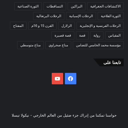
الاكتشافات الجغرافية
البراكين
التساقطات
الثورة الصناعية
الثورة الفلاحية
الرحلات الإسبانية
الرحلات البرتغالية
الرحلات الفرنسية و الإنجليزية
الزلازل
القرن 15 و 16م
المفتاح
المقياس
رواية
قصة
قصة قصيرة
مؤسسة محمد الخامس للتضامن
مناخ صحراوي
مناخ متوسطي
تابعنا على
فيسبوك
يوتيوب
حواسنا تمكننا من إدراك جزء ضئيل من العالم الخارجي - نيكولا تيسلا