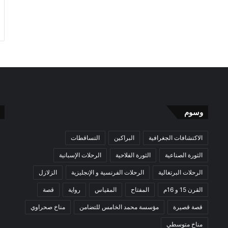
وسوم
الاكتشافات الجغرافية
البراكين
التساقطات
الثورة الصناعية
الثورة الفلاحية
الرحلات الإسبانية
الرحلات البرتغالية
الرحلات الفرنسية و الإنجليزية
الزلازل
القرن 15 و 16م
المفتاح
المقياس
رواية
قصة
قصة قصيرة
مؤسسة محمد الخامس للتضامن
مناخ صحراوي
مناخ متوسطي