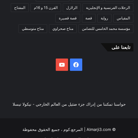
الرحلات الفرنسية و الإنجليزية
الزلازل
القرن 15 و 16م
المفتاح
المقياس
رواية
قصة
قصة قصيرة
مؤسسة محمد الخامس للتضامن
مناخ صحراوي
مناخ متوسطي
تابعنا على
فيسبوك
يوتيوب
حواسنا تمكننا من إدراك جزء ضئيل من العالم الخارجي - نيكولا تيسلا
© Almarji3.com | المرجع.كوم ، جميع الحقوق محفوظة