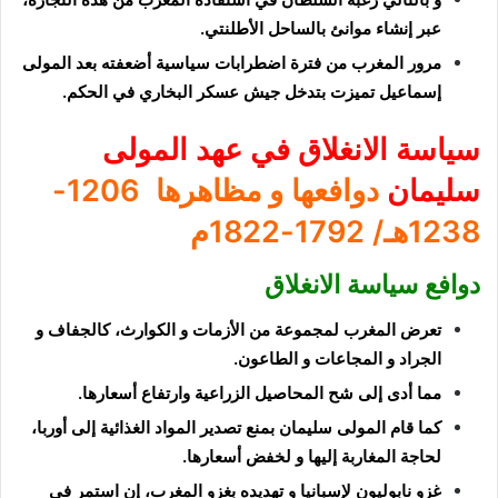
عبر إنشاء
موانئ بالساحل الأطلنتي
.
مرور المغرب من فترة اضطرابات سياسية أضعفته
بعد المولى
إسماعيل تميزت بتدخل جيش عسكر البخاري في الحكم.
سياسة الانغلاق
في عهد المولى
سليمان
دوافعها و مظاهرها
1206-
1238هـ/ 1792-1822م
دوافع سياسة الانغلاق
تعرض المغرب لمجموعة من
الأزمات و الكوارث،
كالجفاف و
الجراد و المجاعات و الطاعون.
مما أدى إلى
شح المحاصيل الزراعية وارتفاع أسعارها
.
كما قام المولى سليمان
بمنع تصدير المواد الغذائية إلى أوربا،
لحاجة المغاربة إليها و لخفض أسعارها.
غزو نابوليون لإسبانيا و تهديده بغزو المغرب،
إن استمر في