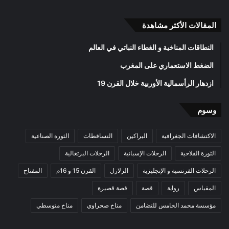
المقالات الأكثر مشاهدة
النطاقات المناخية و الغطاء النباتي في العالم
الضغط الاستعماري على المغرب
ازدهار الرأسمالية الأوربية خلال القرن 19
وسوم
الاكتشافات الجغرافية
البراكين
التساقطات
الثورة الصناعية
الثورة الفلاحية
الرحلات الإسبانية
الرحلات البرتغالية
الرحلات الفرنسية و الإنجليزية
الزلازل
القرن 15 و 16م
المفتاح
المقياس
رواية
قصة
قصة قصيرة
مؤسسة محمد الخامس للتضامن
مناخ صحراوي
مناخ متوسطي