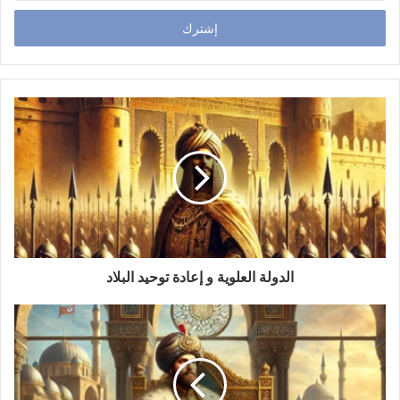
خ
ل
ب
ر
ي
د
ك
ا
ل
إ
ل
ك
ت
ر
و
الدولة العلوية و إعادة توحيد البلاد
ن
ي