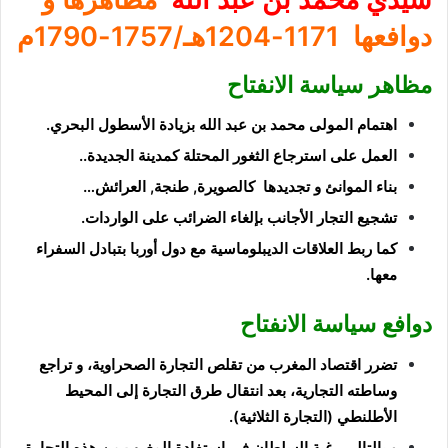
دوافعها
1171-1204هـ/1757-1790م
مظاهر سياسة الانفتاح
اهتمام المولى محمد بن عبد الله
بزيادة الأسطول البحري
.
العمل على
استرجاع الثغور المحتلة
كمدينة الجديدة..
بناء الموانئ و تجديدها
كالصويرة, طنجة, العرائش…
تشجيع التجار الأجانب
بإلغاء الضرائب على الواردات.
كما
ربط العلاقات الديبلوماسية
مع دول أوربا بتبادل السفراء
معها.
دوافع سياسة الانفتاح
تضرر اقتصاد المغرب من تقلص التجارة الصحراوية،
و تراجع
وساطته التجارية، بعد
انتقال طرق التجارة إلى المحيط
الأطلنطي
(التجارة الثلاثية).
و بالتالي
رغبة
السلطان في
استفادة المغرب من هذه التجارة،