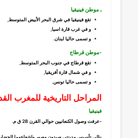
ـ موطن فينيقيا
تقع فينيقيا في شرق البحر الأبيض المتوسط,
و في غرب قارة اسيا,
و تسمى حاليا لبنان.
-موطن قرطاج
تقع قرطاج في جنوب البحر المتوسط,
و في شمال قارة أفريقيا,
و تسمى حاليا تونس.
المراحل التاريخية للمغرب القدي
فينيقيا
-عرفت وصول الكنعانيين حوالي القرن 28 ق م.
–
إلى تأسيس مدينتي صيدون وصور وإشعاعهما الحضاري حوال