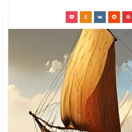
بينتيريست
‏Reddit
‏VKontakte
Odnoklassniki
بوكيت