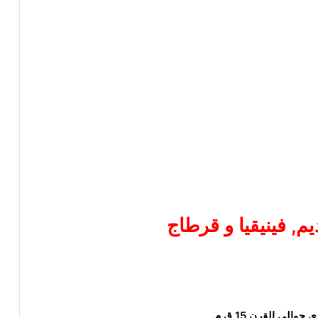
م, فينيقيا و قرطاج
ي القرن 15 ق م.