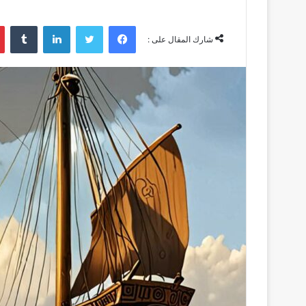
فيسبوك
تويتر
لينكدإن
‏Tumblr
شارك المقال على :