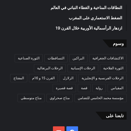
النطاقات المناخية و الغطاء النباتي في العالم
الضغط الاستعماري على المغرب
ازدهار الرأسمالية الأوربية خلال القرن 19
وسوم
الاكتشافات الجغرافية
البراكين
التساقطات
الثورة الصناعية
الثورة الفلاحية
الرحلات الإسبانية
الرحلات البرتغالية
الرحلات الفرنسية و الإنجليزية
الزلازل
القرن 15 و 16م
المفتاح
المقياس
رواية
قصة
قصة قصيرة
مؤسسة محمد الخامس للتضامن
مناخ صحراوي
مناخ متوسطي
تابعنا على