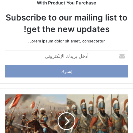
With Product You Purchase
Subscribe to our mailing list to
get the new updates!
Lorem ipsum dolor sit amet, consectetur.
أ
د
خ
ل
ب
ر
ي
د
ك
ا
ل
إ
ل