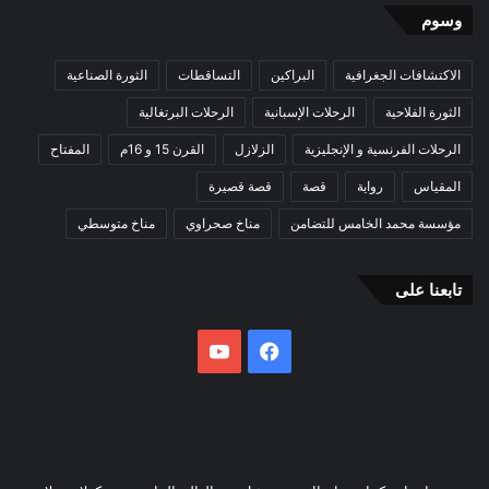
وسوم
الاكتشافات الجغرافية
البراكين
التساقطات
الثورة الصناعية
الثورة الفلاحية
الرحلات الإسبانية
الرحلات البرتغالية
الرحلات الفرنسية و الإنجليزية
الزلازل
القرن 15 و 16م
المفتاح
المقياس
رواية
قصة
قصة قصيرة
مؤسسة محمد الخامس للتضامن
مناخ صحراوي
مناخ متوسطي
تابعنا على
فيسبوك
يوتيوب