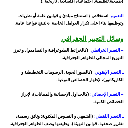
(
طبيعية,تنظيمية
,
اجتماعية، اقتصادية
،
تاريخية
..).
التعميم:
استخلاص \
استنتاج مبادئ و قوانين عامة
أو نظريات
وتوظيفها
بناءا
على تكرار العوامل الخاصة
←لتنتج
قواعدا عامة
.
وسائل التعبير الجغرافي
– التعبير الخرائطي:
(كالخرائط الطبوغرافية
و التصاميم
)،
و تبرز
التوزيع
المجالي للظواهر
الجغرافية.
ـ التعبير
الإيقوني
:
(كالصور
الجوية
، الرسومات التخطيطية و
الكاريكاتور)،
لإظهار
الخصائص النوعية.
– التعبير الإحصائي:
(كالجداول الإحصائية
والمبيانات
)، لإبراز
الخصائص الكمية.
ـ التعبير اللفظي:
(الشفهي و النصوص المكتوبة: وثائق رسمية،
تقارير صحفية، قوانين التهيئة)، وظيفتها وصف الظواهر الجغرافية
.