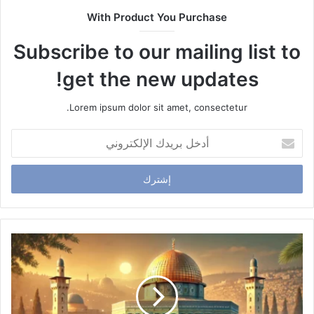
With Product You Purchase
Subscribe to our mailing list to
get the new updates!
Lorem ipsum dolor sit amet, consectetur.
أ
د
خ
ل
ب
ر
ي
د
ك
ا
ل
إ
ل