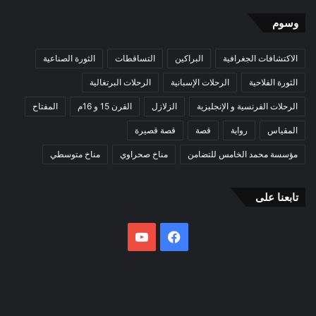
وسوم
الاكتشافات الجغرافية
البراكين
التساقطات
الثورة الصناعية
الثورة الفلاحية
الرحلات الإسبانية
الرحلات البرتغالية
الرحلات الفرنسية و الإنجليزية
الزلازل
القرن 15 و 16م
المفتاح
المقياس
رواية
قصة
قصة قصيرة
مؤسسة محمد الخامس للتضامن
مناخ صحراوي
مناخ متوسطي
تابعنا على
فيسبوك
يوتيوب