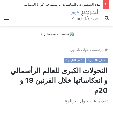
العصور التاريخية و أهم التحولات التي اعتمدت في تقسيمها
بحث
الق
عن
الرئيسية
/
الأولى باكالوريا
الأولى باكالوريا
مكون التاريخ 6
التحولات الكبرى للعالم الرأسمالي
و انعكاساتها خلال القرنين 19 و
20م
تقديم عام حول البرنامج